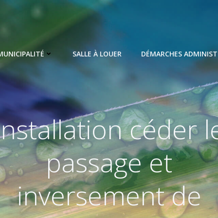
MUNICIPALITÉ
SALLE À LOUER
DÉMARCHES ADMINIST
Installation céder l
passage et
inversement de