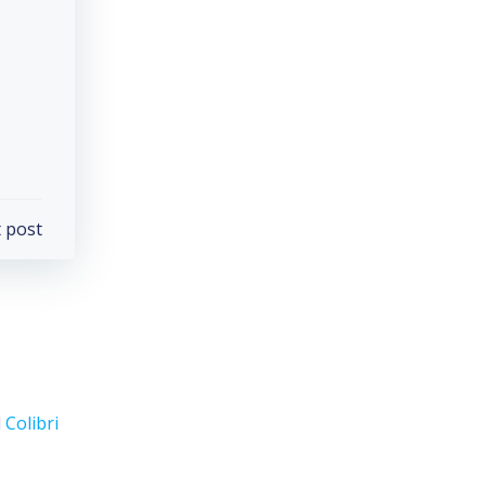
 post
d
Colibri